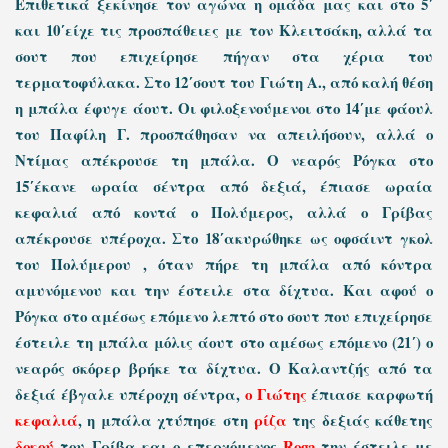
Επιθετικά ξεκίνησε τον αγώνα η ομάδα μας και στο 5΄
και 10΄είχε τις προσπάθειες με τον Κλειτσάκη, αλλά τα
σουτ που επιχείρησε πήγαν στα χέρια του
τερματοφύλακα. Στο 12΄σουτ του Γιώτη Α., από καλή θέση
η μπάλα έφυγε άουτ. Οι φιλοξενούμενοι στο 14΄με φάουλ
του Παφίλη Γ. προσπάθησαν να απειλήσουν, αλλά ο
Ντίμας απέκρουσε τη μπάλα. Ο νεαρός Ρόγκα στο
15΄έκανε ωραία σέντρα από δεξιά, έπιασε ωραία
κεφαλιά από κοντά ο Πολύμερος, αλλά ο Γρίβας
απέκρουσε υπέροχα. Στο 18΄ακυρώθηκε ως οφσάιντ γκολ
του Πολύμερου , όταν πήρε τη μπάλα από κόντρα
αμυνόμενου και την έστειλε στα δίχτυα. Και αφού ο
Ρόγκα στο αμέσως επόμενο λεπτό στο σουτ που επιχείρησε
έστειλε τη μπάλα μόλις άουτ στο αμέσως επόμενο (21΄) ο
νεαρός σκόρερ βρήκε τα δίχτυα. Ο Καλαντζής από τα
δεξιά έβγαλε υπέροχη σέντρα,
ο Γιώτης
έπιασε καρφωτή
κεφαλιά
, η μπάλα χτύπησε στη
ρίζα
της δεξιάς κάθετης
δοκού
του Γρίβα και ο επερχόμενος
Roga
την έστειλε με