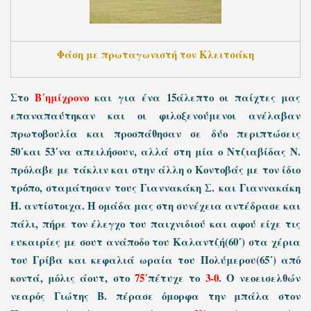
Φάση με πρωταγωνιστή τον Κλειτσάκη
Στο
Β΄ημίχρονο
και για ένα 15άλεπτο οι παίχτες μας
επαναπαύτηκαν και οι φιλοξενούμενοι ανέλαβαν
πρωτοβουλία και προσπάθησαν σε δύο περιπτώσεις
50΄και 53΄να απειλήσουν, αλλά στη μία ο Ντζιαβίδας Ν.
πρόλαβε με τάκλιν και στην άλλη ο Κοντοβάς με τον ίδιο
τρόπο, σταμάτησαν τους Γιαννακάκη Σ. και Γιαννακάκη
Η. αντίστοιχα. Η ομάδα μας στη συνέχεια αντέδρασε και
πάλι, πήρε τον έλεγχο του παιχνιδιού και αφού είχε τις
ευκαιρίες με σουτ ανάποδο του Καλαντζή(60΄) στα χέρια
του Γρίβα και κεφαλιά ωραία του Πολύμερου(65΄) από
κοντά, μόλις άουτ, στο
75΄
πέτυχε το
3-0
. Ο νεοεισελθών
νεαρός Γιώτης Β. πέρασε όμορφα την μπάλα στον