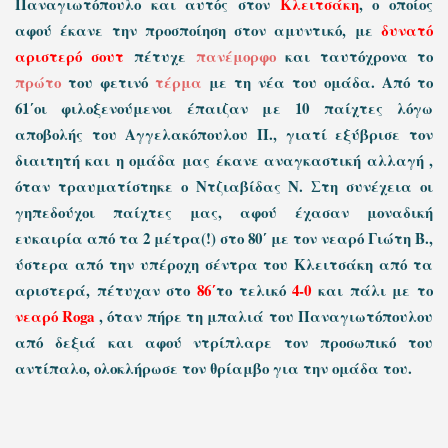
Παναγιωτόπουλο και αυτός στον
Κλειτσάκη
, ο οποίος
αφού έκανε την προσποίηση στον αμυντικό, με
δυνατό
αριστερό σουτ
πέτυχε
πανέμορφο
και ταυτόχρονα το
πρώτο
του φετινό
τέρμα
με τη νέα του ομάδα. Από το
61΄οι φιλοξενούμενοι έπαιζαν με 10 παίχτες λόγω
αποβολής του Αγγελακόπουλου Π., γιατί εξύβρισε τον
διαιτητή και η ομάδα μας έκανε αναγκαστική αλλαγή ,
όταν τραυματίστηκε ο Ντζιαβίδας Ν. Στη συνέχεια οι
γηπεδούχοι παίχτες μας,
αφού έχασαν μοναδική
ευκαιρία από τα 2 μέτρα(!) στο 80΄ με τον νεαρό Γιώτη Β.,
ύστερα από την υπέροχη σέντρα του Κλειτσάκη από τα
αριστερά
,
πέτυχαν στο
86΄
το τελικό
4-0
και πάλι με το
νεαρό Roga
, όταν πήρε τη μπαλιά του Παναγιωτόπουλου
από δεξιά και αφού ντρίπλαρε τον προσωπικό του
αντίπαλο, ολοκλήρωσε τον θρίαμβο για την ομάδα του.