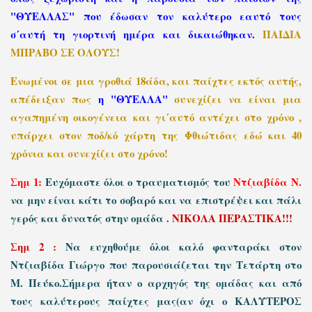
"ΘΥΕΛΛΑΣ" που έδωσαν τον καλύτερο εαυτό τους
σ΄αυτή τη γιορτινή ημέρα και δικαιώθηκαν.
ΠΑΙΔΙΑ
ΜΠΡΑΒΟ ΣΕ ΟΛΟΥΣ!
Ενωμένοι σε μια γροθιά 18άδα, και παίχτες εκτός αυτής,
απέδειξαν πως
η "ΘΥΕΛΛΑ"
συνεχίζει να είναι μια
αγαπημένη οικογένεια και γι΄αυτό αντέχει στο χρόνο ,
υπάρχει στον ποδ/κό χάρτη της Φθιώτιδας εδώ και 40
χρόνια και συνεχίζει στο χρόνο!
Σημ 1:
Ευχόμαστε όλοι ο τραυματισμός του
Ντζιαβίδα Ν.
να μην είναι κάτι
το σοβαρό και να επιστρέψει και πάλι
γερός και δυνατός στην ομάδα .
ΝΙΚΟΛΑ ΠΕΡΑΣΤΙΚΑ!!!
Σημ 2 :
Να ευχηθούμε όλοι καλό φανταράκι στον
Ντζιαβίδα Γιώργο που παρουσιάζεται την Τετάρτη στο
Μ. Πεύκο.Σήμερα ήταν ο αρχηγός της ομάδας και από
τους καλύτερους παίχτες μας(αν όχι ο ΚΑΛΥΤΕΡΟΣ