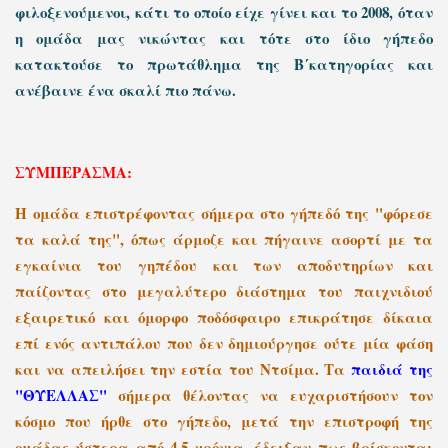
φιλοξενούμενοι, κάτι το οποίο είχε γίνει και το 2008, όταν
η ομάδα μας νικώντας και τότε στο ίδιο γήπεδο
κατακτούσε το πρωτάθλημα της Β΄κατηγορίας και
ανέβαινε ένα σκαλί πιο πάνω.
ΣΥΜΠΕΡΑΣΜΑ:
Η ομάδα επιστρέφοντας σήμερα στο γήπεδό της "φόρεσε
τα καλά της", όπως άρμοζε και πήγαινε ασορτί με τα
εγκαίνια του γηπέδου και των αποδυτηρίων και
παίζοντας στο μεγαλύτερο διάστημα του παιχνιδιού
εξαιρετικό και όμορφο ποδόσφαιρο επικράτησε δίκαια
επί ενός αντιπάλου που δεν δημιούργησε ούτε μία φάση
και να απειλήσει την εστία του Ντσίμα. Τα
παιδιά της
"ΘΥΕΛΛΑΣ"
σήμερα θέλοντας να ευχαριστήσουν τον
κόσμο που ήρθε στο γήπεδο, μετά την επιστροφή της
ομάδας ύστερα από 4,5 χρόνια, έδειξαν πως βρίσκονται