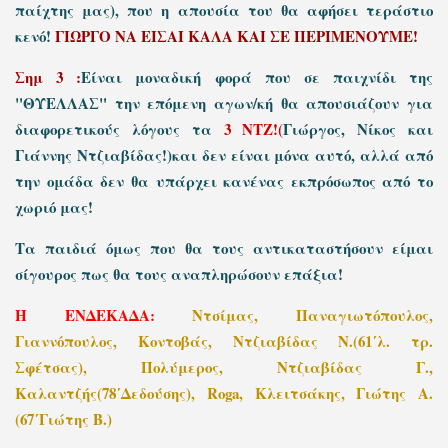
παίχτης μας), που η απουσία του θα αφήσει τεράστιο
κενό!
ΓΙΩΡΓΟ ΝΑ ΕΙΣΑΙ ΚΑΛΑ ΚΑΙ ΣΕ ΠΕΡΙΜΕΝΟΥΜΕ!
Σημ 3 :
Είναι μοναδική φορά που σε παιχνίδι της
"ΘΥΕΛΛΑΣ" την επόμενη αγων/κή θα απουσιάζουν για
διαφορετικούς λόγους τα
3 ΝΤΖ!(
Γιώργος, Νίκος και
Γιάννης Ντζιαβίδας!)και δεν είναι μόνα αυτό, αλλά από
την ομάδα δεν θα υπάρχει κανένας εκπρόσωπος από το
χωριό μας!
Τα παιδιά όμως που θα τους αντικαταστήσουν είμαι
σίγουρος πως θα τους αναπληρώσουν επάξια!
Η ΕΝΔΕΚΑΔΑ:
Ντσίμας, Παναγιωτόπουλος,
Γιαννόπουλος, Κοντοβάς, Ντζιαβίδας Ν.(61΄λ. τρ.
Σφέτσας), Πολύμερος, Ντζιαβίδας Γ.,
Καλαντζής(78΄Δεδούσης), Roga, Κλειτσάκης, Γιώτης Α.
(67΄Γιώτης Β.)