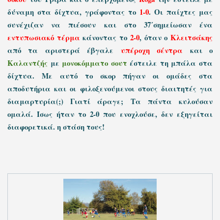
δύναμη στα δίχτυα, γράφοντας το
1-0
. Οι παίχτες μας
συνέχιζαν να πιέσουν και στο 37΄σημείωσαν ένα
εντυπωσιακό τέρμα
κάνοντας το
2-0
, όταν ο
Κλειτσάκης
από τα αριστερά έβγαλε
υπέροχη σέντρα
και ο
Καλαντζής
με
μονοκόμματο σουτ
έστειλε τη μπάλα στα
δίχτυα. Με αυτό το σκορ πήγαν οι ομάδες στα
αποδυτήρια και οι φιλοξενούμενοι στους διαιτητές για
διαμαρτυρία(;) Γιατί άραγε; Τα πάντα κυλούσαν
ομαλά. Ίσως ήταν το 2-0 που ενοχλούσε, δεν εξηγείται
διαφορετικά. η στάση τους!